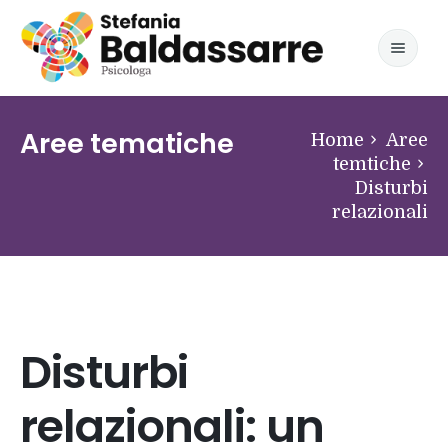
Home
Aree tematiche
Home
Aree
temtiche
Formazione Professionale
Disturbi
Aree tematiche
relazionali
Ansia e attacchi di panico
Contatti
Depressione
Crisi adolescenziale
Disturbi
Sostegno alla genitorialità
relazionali: un
Psicodiagnosi dell' età evolutiva